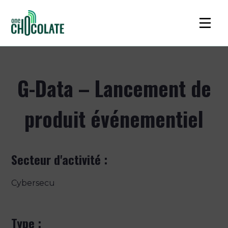
G-Data – Lancement de
produit événementiel
Secteur d'activité :
Cybersecu
Type :