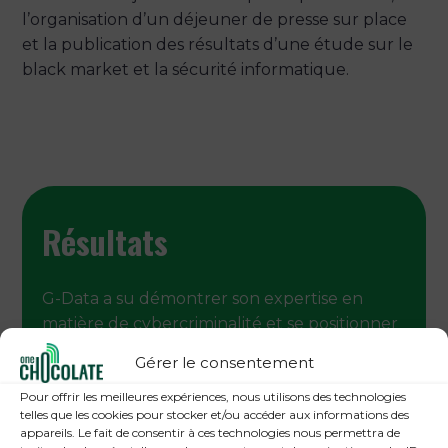
l’organisation d’un déjeuner de presse sur place
et la publication des résultats d’une étude sur le
black market et la sécurité informatique.
Résultats
G-Data a su démontrer son expertise en
matière de cybercriminalité et se positionner
sur le devant de la scène.
Gérer le consentement
Une quinzaine de journalistes a assisté à
l’événement, et de nombreuses interviews
Pour offrir les meilleures expériences, nous utilisons des technologies
telles que les cookies pour stocker et/ou accéder aux informations des
ont pu être organisées à cette occasion et
appareils. Le fait de consentir à ces technologies nous permettra de