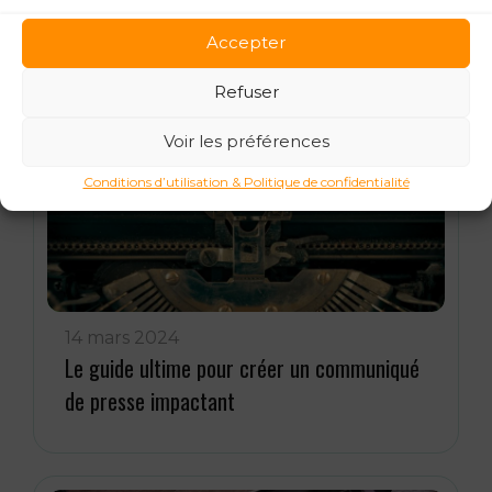
booster ses ventes
Accepter
Refuser
Voir les préférences
Conditions d’utilisation & Politique de confidentialité
14 mars 2024
Le guide ultime pour créer un communiqué
de presse impactant