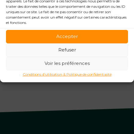
appareils. Le fait de consentir à ces technologies nous permettra de
VALEURS
traiter des données telles que le comportement de navigation ou les ID
Notre boussole : l’humain
uniques sur ce site. Le fait de ne pas consentir ou de retirer son
consentement peut avoir un effet négatif sur certaines caractéristiques
et fonctions.
Accepter
Chez OneChocolate, nos valeurs sont au cœur de
Refuser
notre projet d’entreprise : elles guident chaque
projet et chaque échange...
Voir les préférences
Voir plus
Conditions d’utilisation & Politique de confidentialité