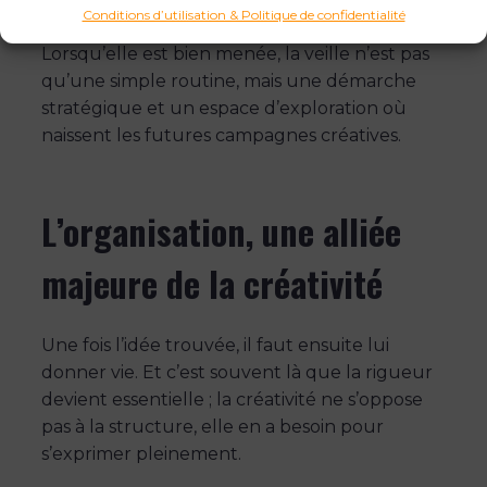
pour devenir authentiques et pertinentes.
Conditions d’utilisation & Politique de confidentialité
Lorsqu’elle est bien menée, la veille n’est pas
qu’une simple routine, mais une démarche
stratégique et un espace d’exploration où
naissent les futures campagnes créatives.
L’organisation, une alliée
majeure de la créativité
Une fois l’idée trouvée, il faut ensuite lui
donner vie. Et c’est souvent là que la rigueur
devient essentielle ; la créativité ne s’oppose
pas à la structure, elle en a besoin pour
s’exprimer pleinement.