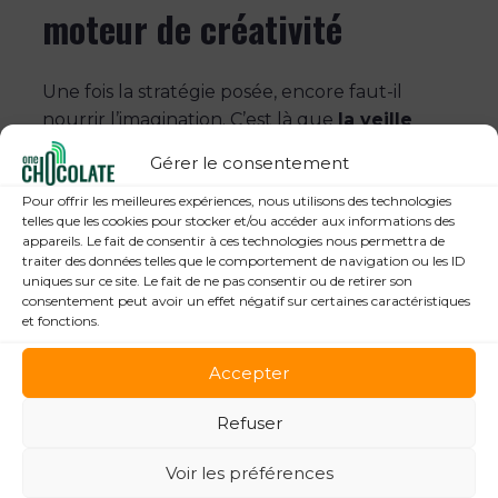
moteur de créativité
Une fois la stratégie posée, encore faut-il
nourrir l’imagination. C’est là que
la veille
entre en jeu. La créativité ne surgit pas de
Gérer le consentement
nulle part : elle se construit au contact du
Pour offrir les meilleures expériences, nous utilisons des technologies
monde, des tendances et des conversations
telles que les cookies pour stocker et/ou accéder aux informations des
qui animent les réseaux.
appareils. Le fait de consentir à ces technologies nous permettra de
traiter des données telles que le comportement de navigation ou les ID
Qu’il s’agisse d’observer les marques
uniques sur ce site. Le fait de ne pas consentir ou de retirer son
consentement peut avoir un effet négatif sur certaines caractéristiques
inspirantes, de suivre les évolutions des
et fonctions.
plateformes ou de repérer les signaux faibles
dans d’autres secteurs, la veille permet
Accepter
d’aiguiser la perception et de capter l’air du
temps. Mais s’inspirer ne veut pas dire copier :
Refuser
les tendances doivent être
adaptées à
Voir les préférences
l’identité et aux objectifs de la marque