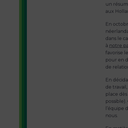
un résumé
aux Hollan
En octobr
néerlanda
dans le 
à
notre p
favorise 
pour en d
de relatio
En décidan
de travai
place dès 
possible).
l’équipe 
nous.