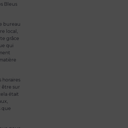
es Bleus
le bureau
re local,
te grâce
ue qui
ement
matière
 horaires
 être sur
ela était
aux,
s que