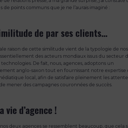
 de relations presse, à ma grande surprise, j’ai constaté
us de points communs que je ne l’aurais imaginé :
imilitude de par ses clients…
ale raison de cette similitude vient de la typologie de nos 
essentiellement des acteurs mondiaux issus du secteur 
 technologies. De fait, nous, agences, adoptons un
ement anglo-saxon tout en fournissant notre expertise
diatique local, afin de satisfaire pleinement les attent
t de mener des campagnes couronnées de succès.
a vie d’agence !
 nos deux agences se ressemblent beaucoup, que cela s