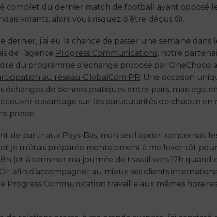
 complet du dernier match de football ayant opposé l
dais volants, alors vous risquez d’être déçus 😉.
e dernier, j’ai eu la chance de passer une semaine dans 
is de l’agence
Progress Communications
, notre partenai
cadre du programme d’échange proposé par OneChocola
articipation au réseau GlobalCom PR
. Une occasion uniq
les échanges de bonnes pratiques entre pairs, mais égal
écouvrir davantage sur les particularités de chacun en 
ns presse.
t de partir aux Pays-Bas, mon seul apriori concernait les
l, et je m’étais préparée mentalement à me lever tôt pour
8h (et à terminer ma journée de travail vers 17h quand c
 Or, afin d’accompagner au mieux ses clients internation
de Progress Communication travaille aux mêmes horaire