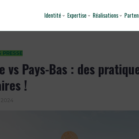
Identité
Expertise
Réalisations
Parten
S PRESSE
e vs Pays-Bas : des pratiqu
ires !
r 2024