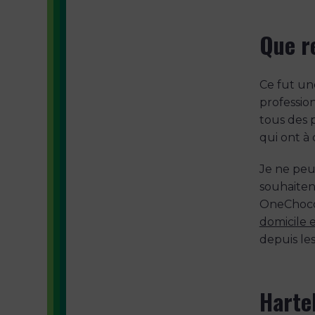
Que r
Ce fut un
professio
tous des 
qui ont à
Je ne peu
souhaiten
OneChocol
domicile e
depuis le
Harte