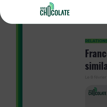
RELATION
Franc
simila
Le
8 févrie