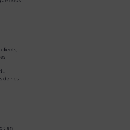
 que nous
clients,
des
 du
es de nos
oit en