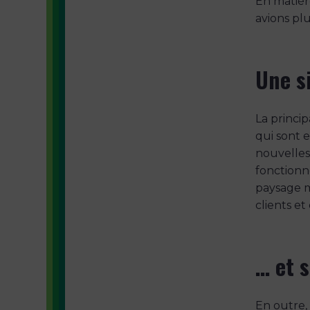
En matière
avions pl
Une s
La princip
qui sont 
nouvelles
fonctionn
paysage mé
clients e
… et s
En outre,