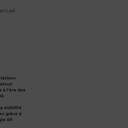
accueil
elations
 atout
 à l’ère des
IA
 visibilité
s grâce à
gie RP