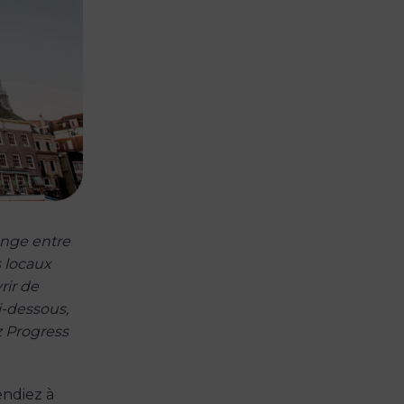
ange entre
s locaux
rir de
i-dessous,
z Progress
endiez à