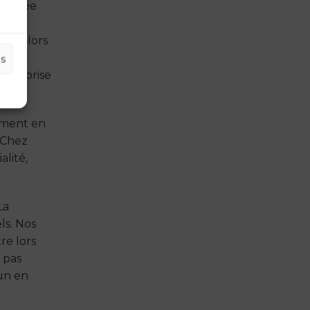
journée
i en
usté lors
on
es
ntreprise
lement en
 Chez
lité,
La
ls. Nos
re lors
 pas
cun en