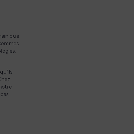
main que
s sommes
logies,
u’ils
 Chez
 notre
 pas