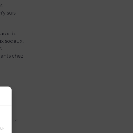
es
’y suis
veaux de
x sociaux,
s
tants chez
nos
ureux et
aurant
tir