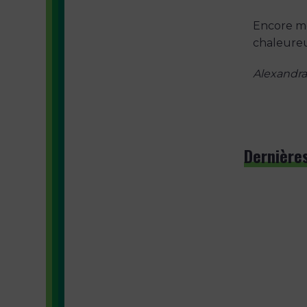
Encore me
chaleureu
Alexandra
Dernières