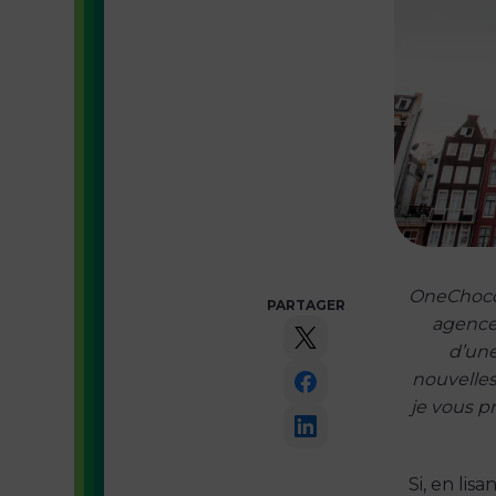
OneChocol
PARTAGER
agences
d’une
nouvelles
je vous p
Si, en lis