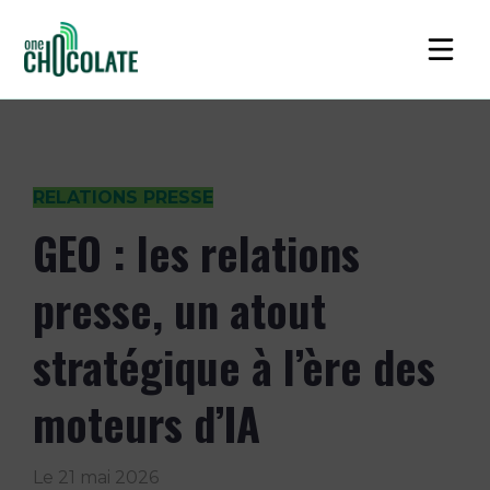
RELATIONS PRESSE
GEO : les relations
presse, un atout
stratégique à l’ère des
moteurs d’IA
Le
21 mai 2026