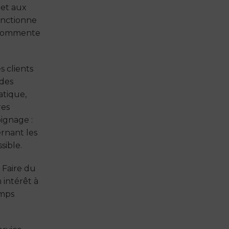
met aux
onctionne
», commente
s clients
 des
atique,
res
ignage :
rnant les
sible.
« Faire du
 intérêt à
emps