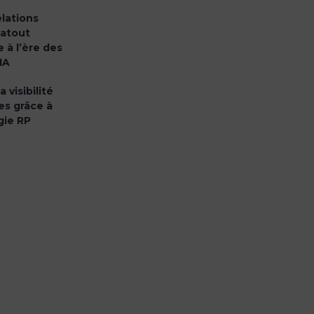
elations
 atout
 à l’ère des
IA
 visibilité
s grâce à
gie RP