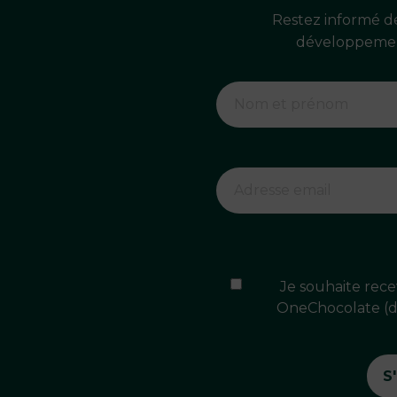
Restez informé de
développemen
Je souhaite rece
OneChocolate (dé