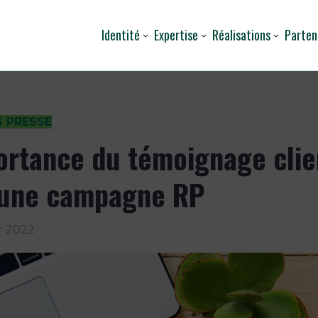
Identité
Expertise
Réalisations
Parten
S PRESSE
ortance du témoignage clie
 une campagne RP
er 2022