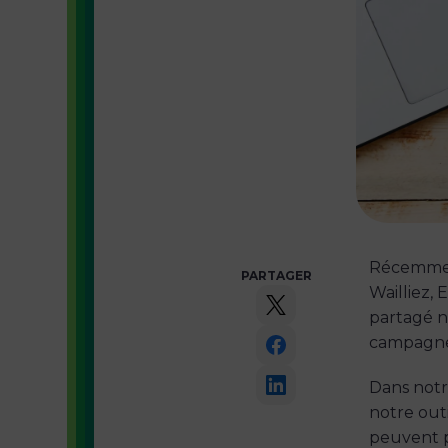
Récemmen
PARTAGER
Wailliez,
partagé no
campagnes
Dans notr
notre out
peuvent pa