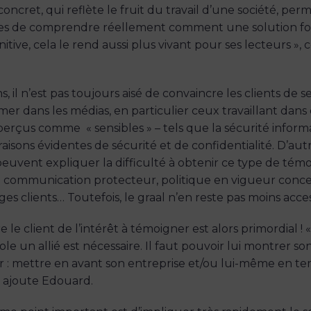
ncret, qui reflète le fruit du travail d’une société, per
tes de comprendre réellement comment une solution f
nitive, cela le rend aussi plus vivant pour ses lecteurs 
 il n’est pas toujours aisé de convaincre les clients de se
mer dans les médias, en particulier ceux travaillant dans
perçus comme « sensibles » – tels que la sécurité inform
aisons évidentes de sécurité et de confidentialité. D’aut
peuvent expliquer la difficulté à obtenir ce type de témo
e communication protecteur, politique en vigueur conce
s clients… Toutefois, le graal n’en reste pas moins acces
 le client de l’intérêt à témoigner est alors primordial ! 
le un allié est nécessaire. Il faut pouvoir lui montrer son
 : mettre en avant son entreprise et/ou lui-même en t
, ajoute Edouard.