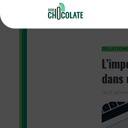
RELATION
L’imp
dans
Le
12 janvi