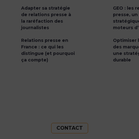
Adapter sa stratégie
GEO : les r
de relations presse à
presse, un
la raréfaction des
stratégique
journalistes
moteurs d’
Relations presse en
Optimiser la
France : ce qui les
des marque
distingue (et pourquoi
une straté
ça compte)
durable
CONTACT