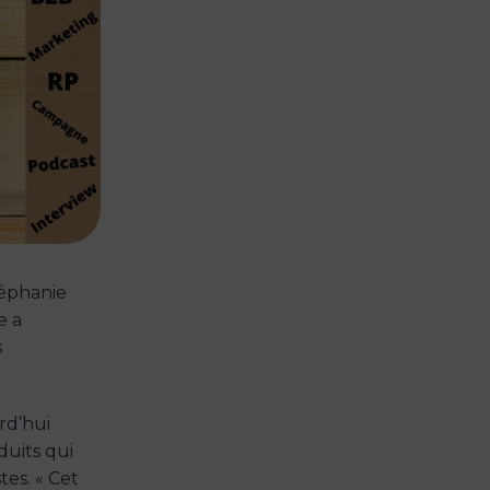
téphanie
e a
s
rd’hui
duits qui
tes. « Cet