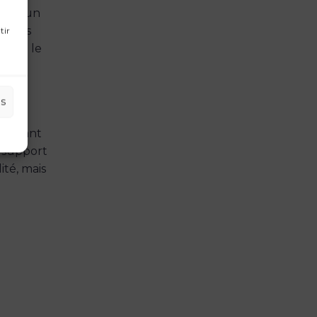
ents un
prises
tir
s que le
es
es
 des
mportant
n support
ité, mais