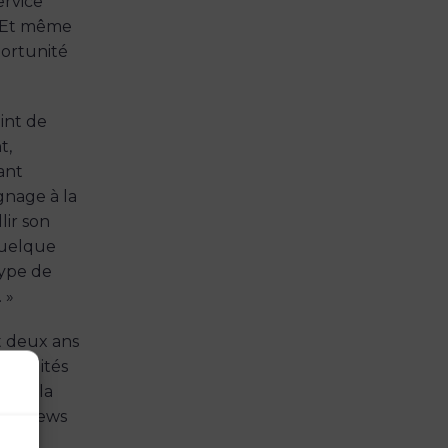
ervice
« Et même
portunité
int de
t,
ant
gnage à la
lir son
quelque
type de
 »
t deux ans
 réalités
elon la
terviews
un