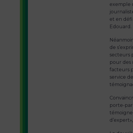
exemple co
journalis
et en défi
Edouard.
Néanmoins,
de s’expri
secteurs 
pour des r
facteurs 
service d
témoignage
Convaincre
porte-paro
témoigner
d’expert»