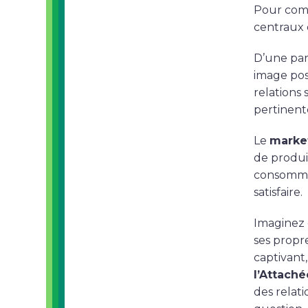
Pour comm
centraux 
D’une par
image pos
relations 
pertinent
Le
marke
de produit
consommat
satisfaire.
Imaginez 
ses propre
captivant,
l’Attach
des relati