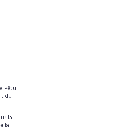
e, vêtu
it du
ur la
e la