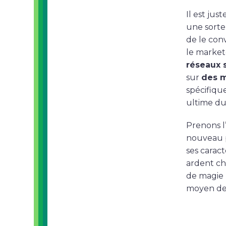
Il est ju
une sorte 
de le conv
le markete
réseaux 
sur
des m
spécifique
ultime du
Prenons l
nouveau p
ses caract
ardent ch
de magie 
moyen de l