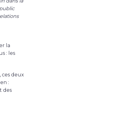
n dans la
public
elations
er la
 : les
, ces deux
ien :
t des