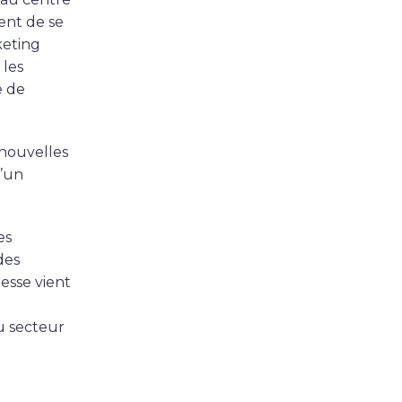
sent de se
keting
 les
e de
 nouvelles
d’un
es
des
resse vient
 secteur