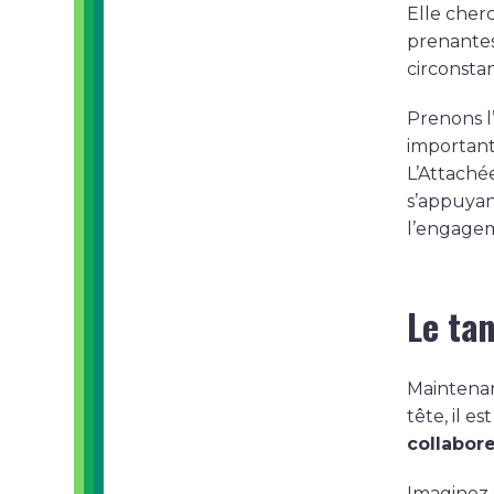
Elle cherc
prenantes
circonsta
Prenons l
important
L’Attaché
s’appuyant
l’engageme
Le tan
Maintenan
tête, il 
collabor
Imaginez 