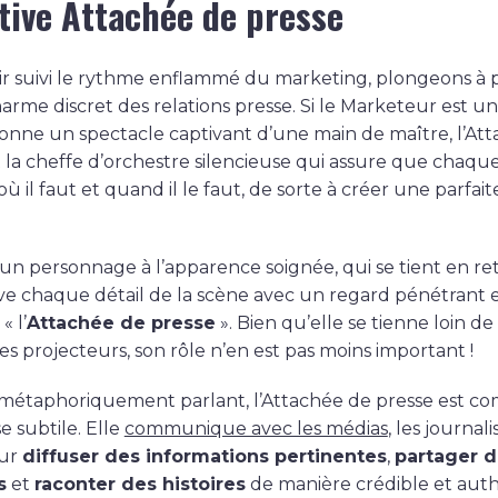
rtive Attachée de presse
ir suivi le rythme enflammé du marketing, plongeons à 
harme discret des relations presse. Si le Marketeur est u
onne un spectacle captivant d’une main de maître, l’At
t la cheffe d’orchestre silencieuse qui assure que chaque
où il faut et quand il le faut, de sorte à créer une parfait
.
un personnage à l’apparence soignée, qui se tient en ret
ve chaque détail de la scène avec un regard pénétrant et
« l’
Attachée de presse
». Bien qu’elle se tienne loin de 
s projecteurs, son rôle n’en est pas moins important !
métaphoriquement parlant, l’Attachée de presse est c
e subtile. Elle
communique avec les médias
, les journali
our
diffuser des informations pertinentes
,
partager 
s
et
raconter des histoires
de manière crédible et aut