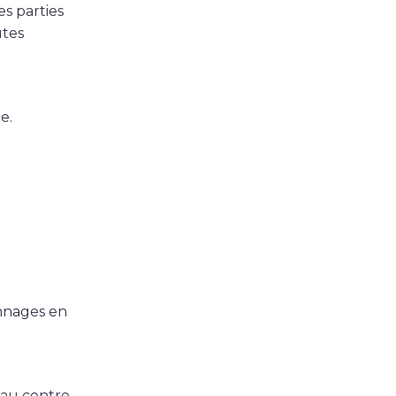
es parties
utes
e
e.
onnages en
 au centre