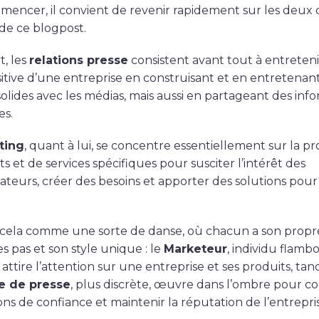
encer, il convient de revenir rapidement sur les deux
de ce blogpost.
t, les
relations presse
consistent avant tout à entreten
itive d’une entreprise en construisant et en entretenan
solides avec les médias, mais aussi en partageant des inf
es.
ting
, quant à lui, se concentre essentiellement sur la p
s et de services spécifiques pour susciter l’intérêt des
eurs, créer des besoins et apporter des solutions pour 
cela comme une sorte de danse, où chacun a son propr
s pas et son style unique : le
Marketeur
, individu flamb
 attire l’attention sur une entreprise et ses produits, tan
ée de presse
, plus discrète, œuvre dans l’ombre pour co
ons de confiance et maintenir la réputation de l’entrepri