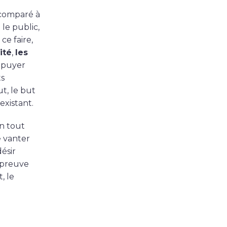
 comparé à
le public,
 ce faire,
ité
,
les
ppuyer
ts
t, le but
xistant.
n tout
e vanter
désir
 preuve
, le