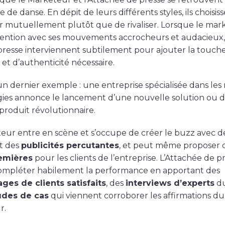
e de danse. En dépit de leurs différents styles, ils choisis
 mutuellement plutôt que de rivaliser. Lorsque le mar
attention avec ses mouvements accrocheurs et audacieux,
 presse interviennent subtilement pour ajouter la touch
é et d’authenticité nécessaire.
n dernier exemple : une entreprise spécialisée dans les
ies annonce le lancement d’une nouvelle solution ou 
roduit révolutionnaire.
eur entre en scène et s’occupe de créer le buzz avec d
t des
publicités percutantes
, et peut même proposer 
emières
pour les clients de l’entreprise. L’Attachée de p
ompléter habilement la performance en apportant des
es de clients satisfaits
, des
interviews d’experts
du
udes de cas
qui viennent corroborer les affirmations du
r.