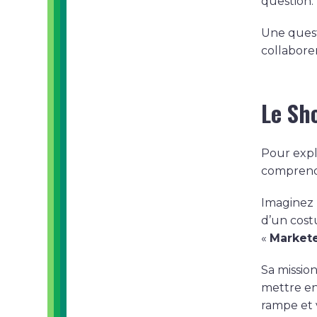
question.
Une quest
collabore
Le Sh
Pour expl
comprend
Imaginez 
d’un costu
«
Market
Sa mission
mettre en
rampe et 