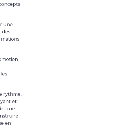
 concepts
ir une
t des
ormations
romotion
les
e rythme,
oyant et
dis que
nstruire
se en