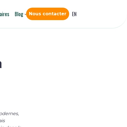
aires
Blog
EN
Nous contacter
a
odernes,
ais