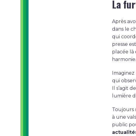
La fu
Après avo
dans le c
qui coord
presse es
placée là 
harmonie
Imaginez 
qui obser
Il s’agit de 
lumière de
Toujours 
à une vals
public p
actualité