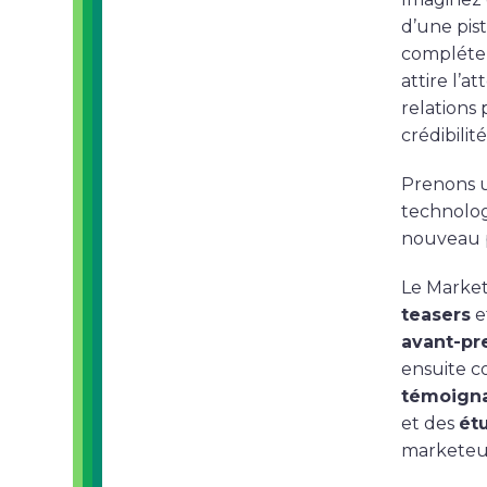
d’une pist
compléter
attire l’
relations
crédibilit
Prenons u
technolog
nouveau p
Le Market
teasers
e
avant-pr
ensuite c
témoignag
et des
ét
marketeu