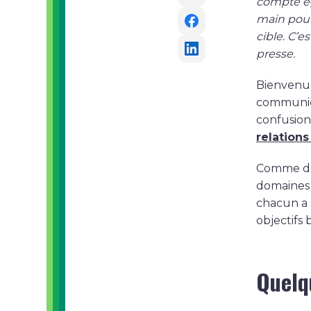
compte ég
main pour
cible. C’
presse.
Bienvenue
communicat
confusion
relations
Comme d
domaines s
chacun a 
objectifs b
Quelq