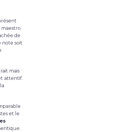
présent
n maestro
tachée de
 note soit
e
rait mais
 attentif.
la
omparable
stes et le
des
hentique.