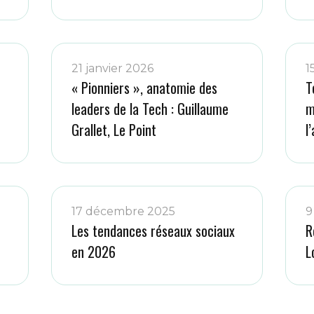
21 janvier 2026
1
« Pionniers », anatomie des
T
leaders de la Tech : Guillaume
m
Grallet, Le Point
l
17 décembre 2025
9
Les tendances réseaux sociaux
R
en 2026
L