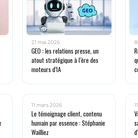
21 mai 2026
8
GEO : les relations presse, un
R
atout stratégique à l’ère des
q
moteurs d’IA
c
11 mars 2026
1
Le témoignage client, contenu
V
e
humain par essence : Stéphanie
s
Wailliez
d