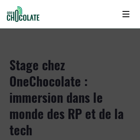
Stage chez
OneChocolate :
immersion dans le
monde des RP et de la
tech