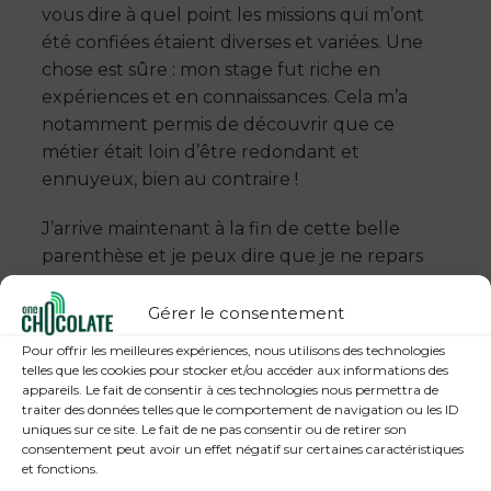
vous dire à quel point les missions qui m’ont
été confiées étaient diverses et variées. Une
chose est sûre : mon stage fut riche en
expériences et en connaissances. Cela m’a
notamment permis de découvrir que ce
métier était loin d’être redondant et
ennuyeux, bien au contraire !
J’arrive maintenant à la fin de cette belle
parenthèse et je peux dire que je ne repars
pas de OneChocolate les mains vides. Non
contente de renforcer mes compétences
Gérer le consentement
existantes, j’ai eu l’occasion d’en acquérir de
Pour offrir les meilleures expériences, nous utilisons des technologies
nouvelles, que je compte bien mettre à profit
telles que les cookies pour stocker et/ou accéder aux informations des
appareils. Le fait de consentir à ces technologies nous permettra de
à l’avenir ! Je garderai surtout de très bons
traiter des données telles que le comportement de navigation ou les ID
souvenirs de cette expérience
uniques sur ce site. Le fait de ne pas consentir ou de retirer son
professionnelle, durant laquelle j’ai rencontré
consentement peut avoir un effet négatif sur certaines caractéristiques
et fonctions.
des personnes accueillantes et bienveillantes,