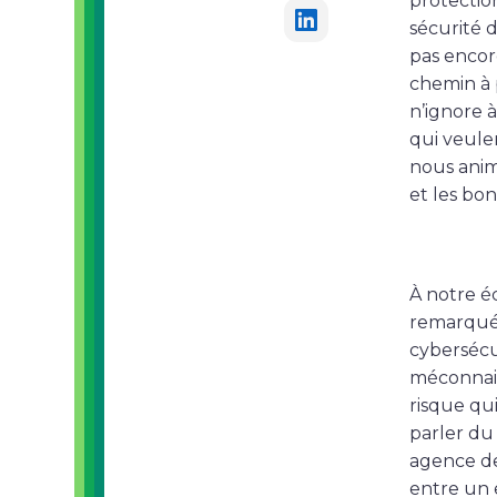
protection
sécurité 
pas encor
chemin à 
n’ignore à
qui veule
nous anim
et les bon
À notre é
remarqué 
cybersécu
méconnais
risque qu
parler du
agence de 
entre un 