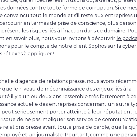
 solide, qui empêche les intrusions ou, à défaut, préserv
des données contre toute forme de corruption. Si ce mes
e convaincu tout le monde et s’il reste aux entreprises 
parcourir en termes de prise de conscience, plus perso
 présent les risques liés à l’inaction dans ce domaine. Po
nt en savoir plus, nous vous invitons à découvrir
le podca
ons pour le compte de notre client
Sophos
sur la cyber
s réflexes à appliquer !
chelle d’agence de relations presse, nous avons récem
que le niveau de méconnaissance des enjeux liés à la
rité il y a un ou deux ans ressemble très fortement à cel
sance actuelle des entreprises concernant un autre ty
i peut sérieusement porter atteinte à leur réputation : j
 risque de ne pas impliquer son service de communicati
relations presse avant toute prise de parole, quelle qu’e
employé et un journaliste. Pourtant, comme une perso