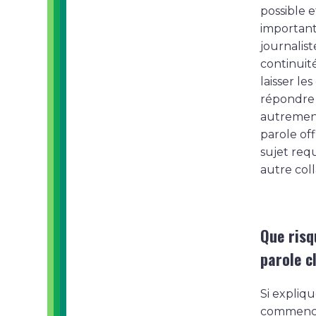
possible e
important
journalist
continuité
laisser le
répondre à
autrement
parole off
sujet requ
autre col
Que risq
parole cl
Si expliq
commence 