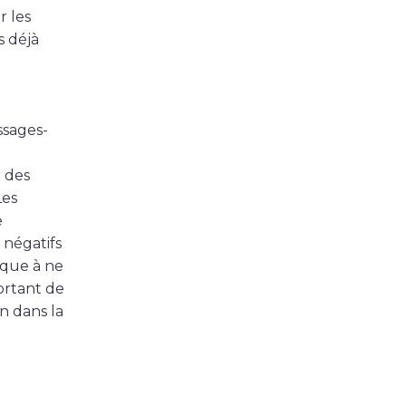
r les
s déjà
ssages-
r des
Les
e
, négatifs
sque à ne
ortant de
n dans la