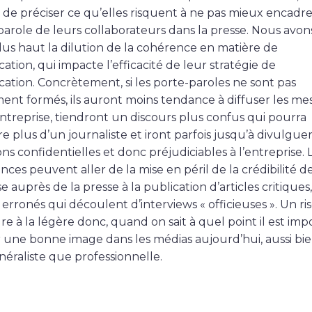
e de préciser ce qu’elles risquent à ne pas mieux encadre
parole de leurs collaborateurs dans la presse. Nous avon
us haut la dilution de la cohérence en matière de
ion, qui impacte l’efficacité de leur stratégie de
tion. Concrètement, si les porte-paroles ne sont pas
ent formés, ils auront moins tendance à diffuser les me
entreprise, tiendront un discours plus confus qui pourra
 plus d’un journaliste et iront parfois jusqu’à divulgue
ns confidentielles et donc préjudiciables à l’entreprise. 
es peuvent aller de la mise en péril de la crédibilité d
se auprès de la presse à la publication d’articles critiques
rronés qui découlent d’interviews « officieuses ». Un ri
e à la légère donc, quand on sait à quel point il est imp
 une bonne image dans les médias aujourd’hui, aussi bie
néraliste que professionnelle.