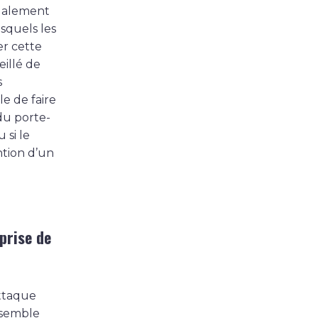
également
squels les
er cette
eillé de
s
le de faire
du porte-
 si le
ntion d’un
prise de
attaque
 semble