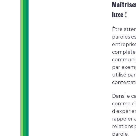
Maîtrise
luxe !
Être atten
paroles e
entrepris
compléter 
communicat
par exemp
utilisé pa
contestati
Dans le c
comme c’es
d’expérien
rappeler 
relations
parole.