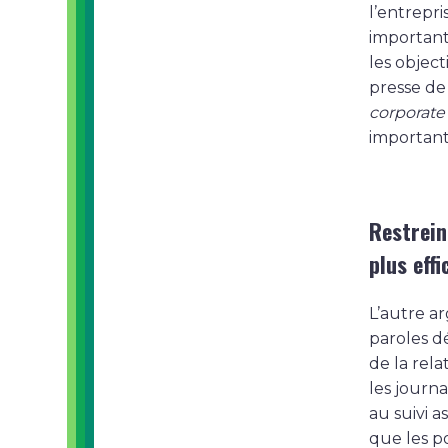
l’entrepri
important 
les object
presse de
corporate
important
Restrein
plus effi
L’autre a
paroles dé
de la rela
les journa
au suivi a
que les p