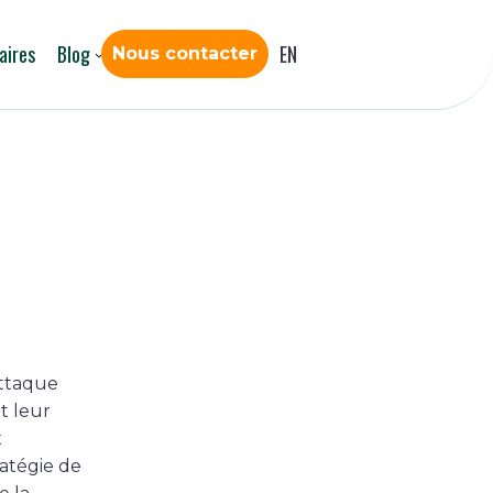
aires
Blog
EN
Nous contacter
attaque
t leur
x
ratégie de