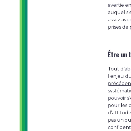
avertie e
auquel s
assez avec
prises de 
Être un 
Tout d’abo
l’enjeu d
précéden
systémati
pouvoir s
pour les 
d’attitud
pas unique
confidenti