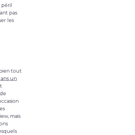
péril
ant pas
er les
 bien tout
dans un
t
 de
occasion
es
iew, mais
ions
lesquels