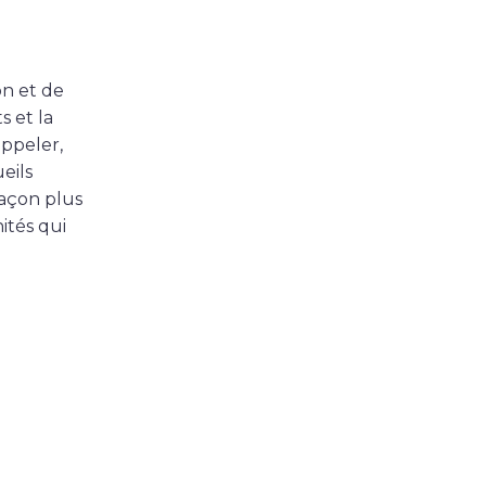
on et de
s et la
appeler,
eils
façon plus
ités qui