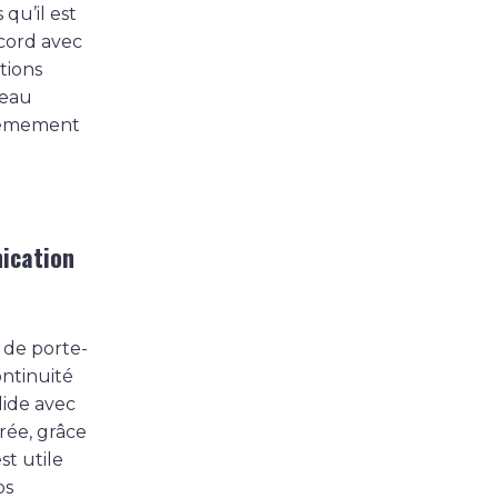
qu’il est
ccord avec
tions
veau
xtrêmement
ication
 de porte-
ontinuité
lide avec
urée, grâce
st utile
ps