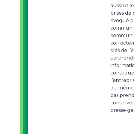
aussi util
prises de 
évoqué pl
communicat
communica
correctem
clés de l’
surprendre
informatio
conséquenc
l’entrepri
ou même e
pas prendr
conserver
presse gé