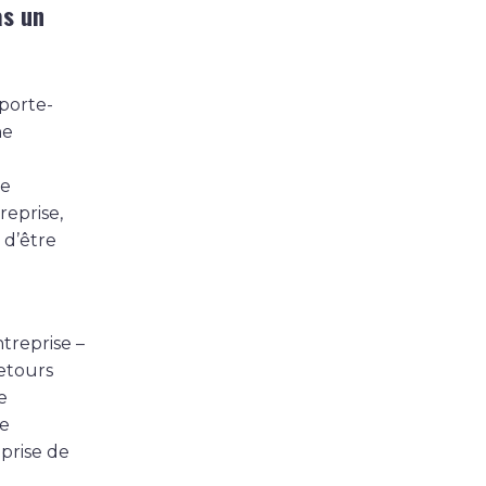
as un
 porte-
ne
de
reprise,
 d’être
treprise –
retours
e
de
prise de