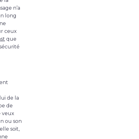
e la
sage n’a
un long
nne
ur ceux
st
que
sécurité
ment
ui de la
pe de
e veux
on ou son
lle soit,
nne