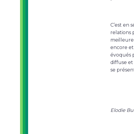
C’est en 
relations 
meilleure 
encore et 
évoqués p
diffuse e
se présent
Elodie B