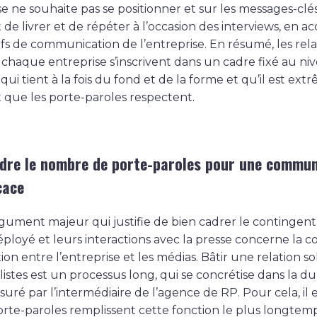
se ne souhaite pas se positionner et sur les messages-clés 
de livrer et de répéter à l’occasion des interviews, en a
ifs de communication de l’entreprise. En résumé, les rela
 chaque entreprise s’inscrivent dans un cadre fixé au ni
qui tient à la fois du fond et de la forme et qu’il est e
 que les porte-paroles respectent.
dre le nombre de porte-paroles pour une commun
cace
rgument majeur qui justifie de bien cadrer le contingent
ployé et leurs interactions avec la presse concerne la c
tion entre l’entreprise et les médias. Bâtir une relation so
listes est un processus long, qui se concrétise dans la d
ssuré par l’intermédiaire de l’agence de RP. Pour cela, il e
orte-paroles remplissent cette fonction le plus longtem