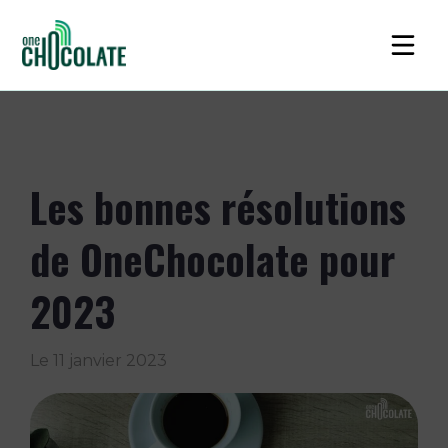
Les bonnes résolutions
de OneChocolate pour
2023
Le
11 janvier 2023