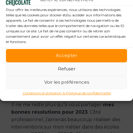
deux attaché.es de presse junior. Si leur
Pour offrir les meilleures expériences, nous utilisons des technologies
principale résolution professionnelle est, bien
telles que les cookies pour stocker et/ou accéder aux informations des
entendu, de poursuivre l’aventure chez
appareils. Le fait de consentir à ces technologies nous permettra de
traiter des données telles que le comportement de navigation ou les ID
OneChocolate (
), ils m’ont confié diverses
uniques sur ce site. Le fait de ne pas consentir ou de retirer son
intentions personnelles :
consentement peut avoir un effet négatif sur certaines caractéristiques
et fonctions.
Pour
Guillaume
, il s’agit de gagner au loto
Accepter
et/ou le prix Nobel de Littérature et d’enfin
apprendre le néerlandais.
Refuser
Quant à
Marion
, elle va tout faire pour se
Voir les préférences
focaliser davantage sur le moment présent et
profiter de l’instant T.
Conditions d’utilisation & Politique de confidentialité
Il ne me reste plus qu’à vous partager
mes
bonnes résolutions pour 2023
. Côté
professionnel, j’aimerais beaucoup réaliser des
interventions sur mon métier dans des écoles