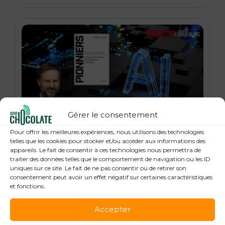
Gérer le consentement
21 janvier 2026
Pour offrir les meilleures expériences, nous utilisons des technologies
« Pionniers », anatomie des leaders de la
telles que les cookies pour stocker et/ou accéder aux informations des
appareils. Le fait de consentir à ces technologies nous permettra de
Tech : Guillaume Grallet, Le Point
traiter des données telles que le comportement de navigation ou les ID
uniques sur ce site. Le fait de ne pas consentir ou de retirer son
consentement peut avoir un effet négatif sur certaines caractéristiques
et fonctions.
Accepter