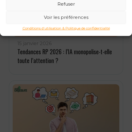
Refuser
Voir les préférences
Conditions d’utilisation & Politique de confidentialité
15 janvier 2026
Tendances RP 2026 : l’IA monopolise-t-elle
toute l’attention ?