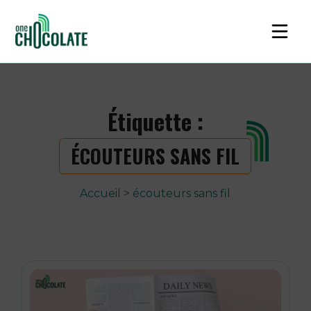
Étiquette :
ÉCOUTEURS SANS FIL
Accueil
>
écouteurs sans fil