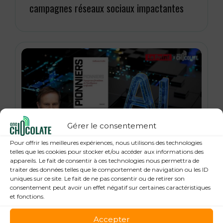
campagnes réseaux sociaux impactantes
Gérer le consentement
Pour offrir les meilleures expériences, nous utilisons des technologies
21 janvier 2026
telles que les cookies pour stocker et/ou accéder aux informations des
« Pionniers », anatomie des leaders de la
appareils. Le fait de consentir à ces technologies nous permettra de
traiter des données telles que le comportement de navigation ou les ID
Tech : Guillaume Grallet, Le Point
uniques sur ce site. Le fait de ne pas consentir ou de retirer son
consentement peut avoir un effet négatif sur certaines caractéristiques
et fonctions.
Accepter