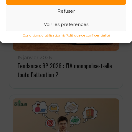
Refuser
Voir les préférences
Conditions d’utilisation & Politique de confidentialité
15 janvier 2026
Tendances RP 2026 : l’IA monopolise-t-elle
toute l’attention ?