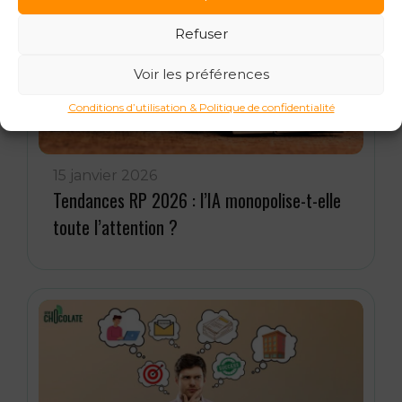
Refuser
Voir les préférences
Conditions d’utilisation & Politique de confidentialité
15 janvier 2026
Tendances RP 2026 : l’IA monopolise-t-elle
toute l’attention ?