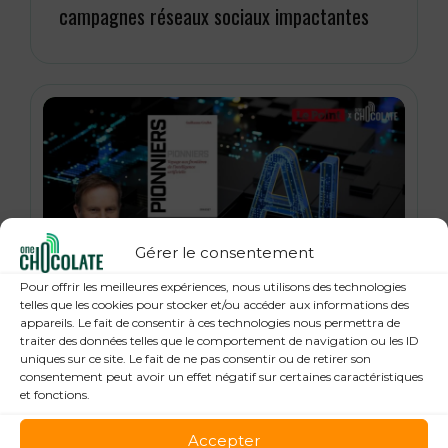
campagnes réseaux sociaux impactantes
Gérer le consentement
Pour offrir les meilleures expériences, nous utilisons des technologies
21 janvier 2026
telles que les cookies pour stocker et/ou accéder aux informations des
« Pionniers », anatomie des leaders de la
appareils. Le fait de consentir à ces technologies nous permettra de
traiter des données telles que le comportement de navigation ou les ID
Tech : Guillaume Grallet, Le Point
uniques sur ce site. Le fait de ne pas consentir ou de retirer son
consentement peut avoir un effet négatif sur certaines caractéristiques
et fonctions.
Accepter