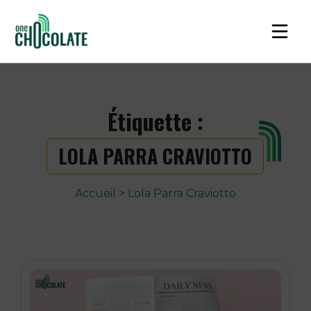
Étiquette :
LOLA PARRA CRAVIOTTO
Accueil
>
Lola Parra Craviotto