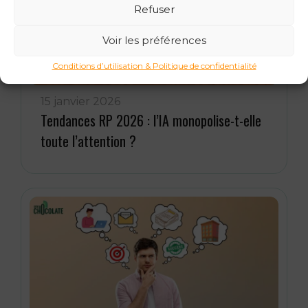
Refuser
Voir les préférences
Conditions d’utilisation & Politique de confidentialité
15 janvier 2026
Tendances RP 2026 : l’IA monopolise-t-elle
toute l’attention ?