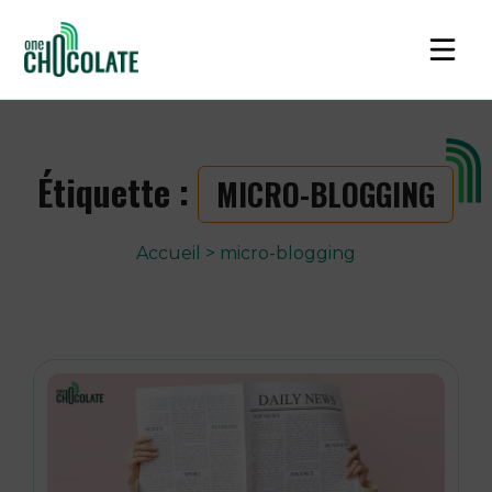
Étiquette :
MICRO-BLOGGING
Accueil
>
micro-blogging