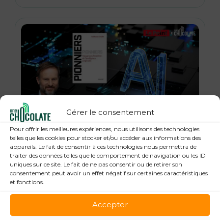
Gérer le consentement
21 janvier 2026
Pour offrir les meilleures expériences, nous utilisons des technologies
« Pionniers », anatomie des leaders de la
telles que les cookies pour stocker et/ou accéder aux informations des
appareils. Le fait de consentir à ces technologies nous permettra de
Tech : Guillaume Grallet, Le Point
traiter des données telles que le comportement de navigation ou les ID
uniques sur ce site. Le fait de ne pas consentir ou de retirer son
consentement peut avoir un effet négatif sur certaines caractéristiques
et fonctions.
Accepter