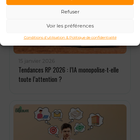
Refuser
Voir les préférences
Conditions d’utilisation & Politique de confidentialité
15 janvier 2026
Tendances RP 2026 : l’IA monopolise-t-elle
toute l’attention ?