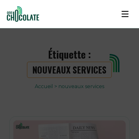
Étiquette :
NOUVEAUX SERVICES
Accueil
>
nouveaux services