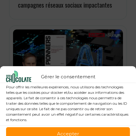
campagnes réseaux sociaux impactantes
Gérer le consentement
Pour offrir les meilleures expériences, nous utilisons des technologies
21 janvier 2026
telles que les cookies pour stocker et/ou accéder aux informations des
« Pionniers », anatomie des leaders de la
appareils. Le fait de consentir à ces technologies nous permettra de
traiter des données telles que le comportement de navigation ou les ID
Tech : Guillaume Grallet, Le Point
uniques sur ce site. Le fait de ne pas consentir ou de retirer son
consentement peut avoir un effet négatif sur certaines caractéristiques
et fonctions.
Accepter