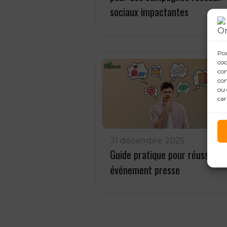
sociaux impactantes
Pou
coo
con
com
ou 
car
31 décembre 2025
Guide pratique pour réussir un
événement presse