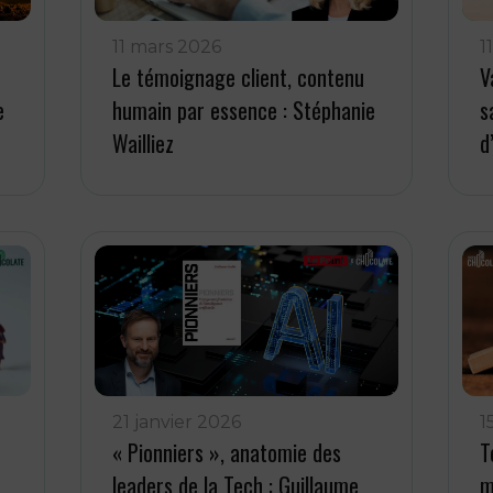
11 mars 2026
1
Le témoignage client, contenu
V
e
humain par essence : Stéphanie
s
Wailliez
d
21 janvier 2026
1
« Pionniers », anatomie des
T
leaders de la Tech : Guillaume
m