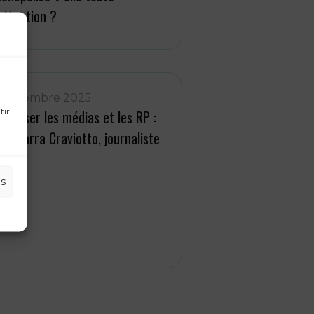
’attention ?
 décembre 2025
tir
epenser les médias et les RP :
ola Parra Craviotto, journaliste
es