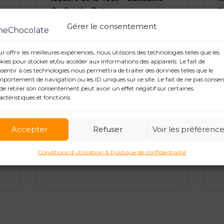
Grallet, Le Point
l
Gérer le consentement
r offrir les meilleures expériences, nous utilisons des technologies telles que les
kies pour stocker et/ou accéder aux informations des appareils. Le fait de
17 décembre 2025
9
sentir à ces technologies nous permettra de traiter des données telles que le
portement de navigation ou les ID uniques sur ce site. Le fait de ne pas consen
Les tendances réseaux sociaux
R
de retirer son consentement peut avoir un effet négatif sur certaines
en 2026
L
actéristiques et fonctions.
Accepter
Refuser
Voir les préférenc
Conditions d’utilisation & Politique de confidentialité