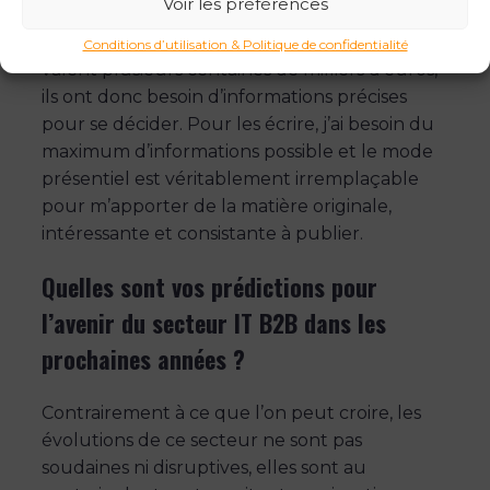
Voir les préférences
et techniques, plus ils sont lus et utiles, car les
lecteurs investissent dans des solutions qui
Conditions d’utilisation & Politique de confidentialité
valent plusieurs centaines de milliers d’euros,
ils ont donc besoin d’informations précises
pour se décider. Pour les écrire, j’ai besoin du
maximum d’informations possible et le mode
présentiel est véritablement irremplaçable
pour m’apporter de la matière originale,
intéressante et consistante à publier.
Quelles sont vos prédictions pour
l’avenir du secteur IT B2B dans les
prochaines années ?
Contrairement à ce que l’on peut croire, les
évolutions de ce secteur ne sont pas
soudaines ni disruptives, elles sont au