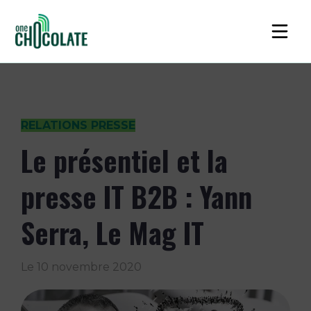
RELATIONS PRESSE
Le présentiel et la
presse IT B2B : Yann
Serra, Le Mag IT
Le
10 novembre 2020