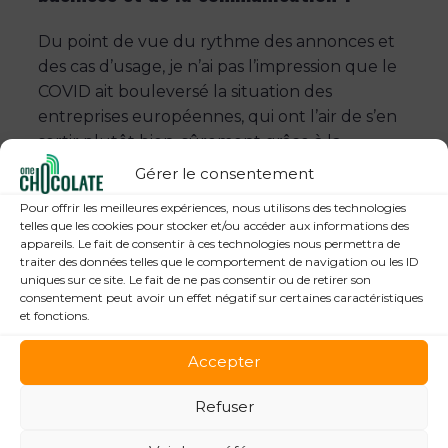
Du point de vue du rythme des annonces et
des cas d’usage, je n’ai pas l’impression que le
COVID ait bouleversé la situation des
entreprises européennes, qui ont l’air de s’en
sortir plutôt bien, sûrement grâce à la
généralisation du télétravail qui a entraîné
Gérer le consentement
une augmentation des investissements des
Pour offrir les meilleures expériences, nous utilisons des technologies
entreprises dans le renouvellement de leurs
telles que les cookies pour stocker et/ou accéder aux informations des
infrastructures informatiques.
appareils. Le fait de consentir à ces technologies nous permettra de
traiter des données telles que le comportement de navigation ou les ID
uniques sur ce site. Le fait de ne pas consentir ou de retirer son
En matière de communication, les nombreux
consentement peut avoir un effet négatif sur certaines caractéristiques
événements virtuels auxquels j’ai été invité
et fonctions.
pour remplacer les événements physiques
Accepter
initialement prévus ne m’ont
malheureusement pas convaincu ni apporté
Refuser
autant de valeur ajoutée. Dans la presse
professionnelle, plus les articles sont détaillés