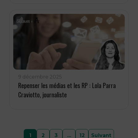
9 décembre 2025
Repenser les médias et les RP : Lola Parra
Craviotto, journaliste
Pagination
1
2
3
…
12
Suivant