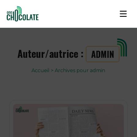
Auteur/autrice :
ADMIN
Accueil
>
Archives pour admin