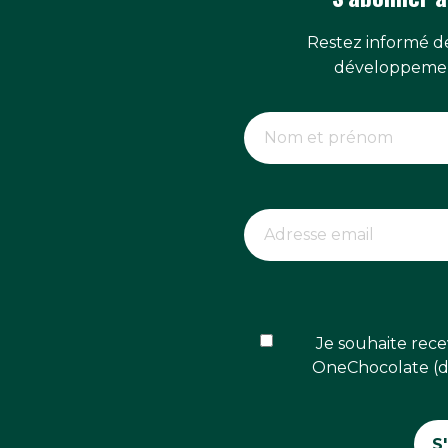
Restez informé de
développemen
Je souhaite rece
OneChocolate (dé