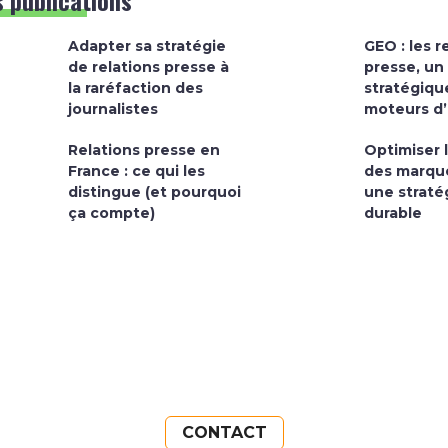
 publications
Adapter sa stratégie
GEO : les r
de relations presse à
presse, un
la raréfaction des
stratégique
journalistes
moteurs d’
Relations presse en
Optimiser la
France : ce qui les
des marque
distingue (et pourquoi
une straté
ça compte)
durable
CONTACT