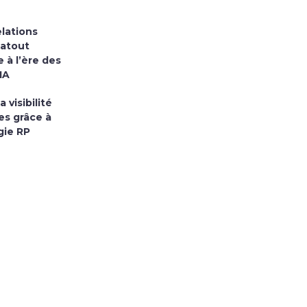
elations
 atout
 à l’ère des
IA
 visibilité
s grâce à
gie RP