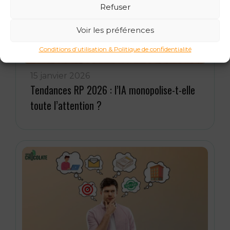
Refuser
Voir les préférences
Conditions d’utilisation & Politique de confidentialité
15 janvier 2026
Tendances RP 2026 : l’IA monopolise-t-elle
toute l’attention ?