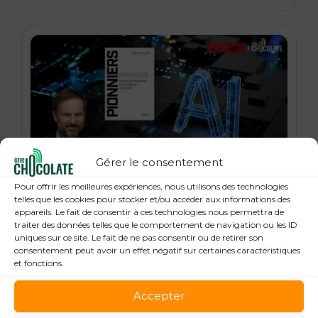
Gérer le consentement
21 janvier 2026
Pour offrir les meilleures expériences, nous utilisons des technologies
« Pionniers », anatomie des leaders de la
telles que les cookies pour stocker et/ou accéder aux informations des
appareils. Le fait de consentir à ces technologies nous permettra de
Tech : Guillaume Grallet, Le Point
traiter des données telles que le comportement de navigation ou les ID
uniques sur ce site. Le fait de ne pas consentir ou de retirer son
consentement peut avoir un effet négatif sur certaines caractéristiques
et fonctions.
Accepter