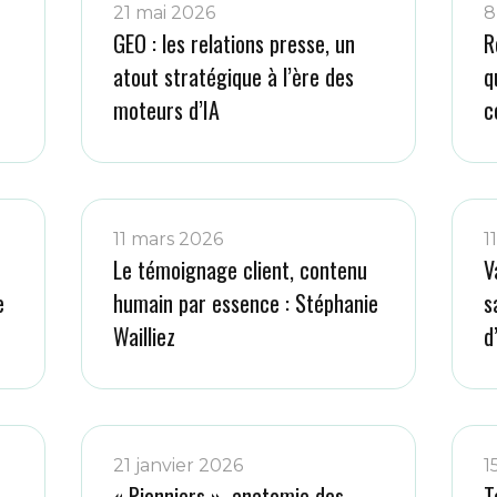
21 mai 2026
8
GEO : les relations presse, un
R
atout stratégique à l’ère des
q
moteurs d’IA
c
11 mars 2026
1
Le témoignage client, contenu
V
e
humain par essence : Stéphanie
s
Wailliez
d
21 janvier 2026
1
« Pionniers », anatomie des
T