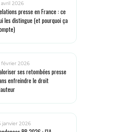
 avril 2026
elations presse en France : ce
ui les distingue (et pourquoi ça
ompte)
1 février 2026
aloriser ses retombées presse
ans enfreindre le droit
’auteur
5 janvier 2026
endances RP 2026 : l’IA