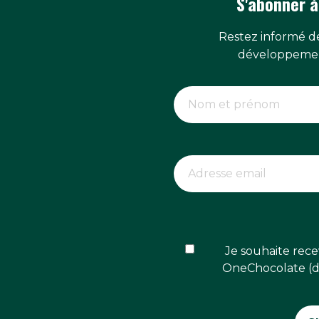
S'abonner à
Restez informé de
développemen
Je souhaite rece
OneChocolate (dé