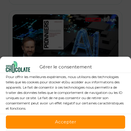
Gérer le consentement
21 janvier 2026
Pour offrir les meilleures expériences, nous utilisons des technologies
« Pionniers », anatomie des leaders de la
telles que les cookies pour stocker et/ou accéder aux informations des
appareils. Le fait de consentir à ces technologies nous permettra de
Tech : Guillaume Grallet, Le Point
traiter des données telles que le comportement de navigation ou les ID
uniques sur ce site. Le fait de ne pas consentir ou de retirer son
consentement peut avoir un effet négatif sur certaines caractéristiques
et fonctions.
Accepter