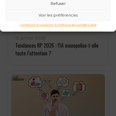
Refuser
Voir les préférences
Conditions d’utilisation & Politique de confidentialité
15 janvier 2026
Tendances RP 2026 : l’IA monopolise-t-elle
toute l’attention ?