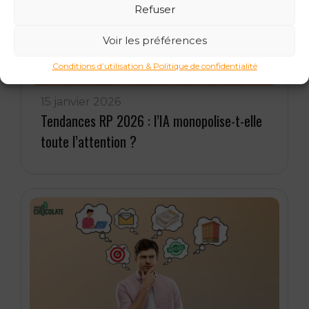
Refuser
Voir les préférences
Conditions d’utilisation & Politique de confidentialité
15 janvier 2026
Tendances RP 2026 : l’IA monopolise-t-elle
toute l’attention ?