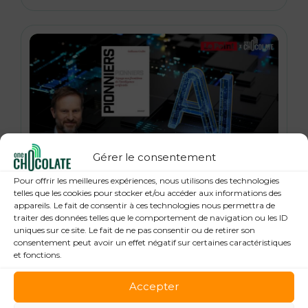
Gérer le consentement
21 janvier 2026
Pour offrir les meilleures expériences, nous utilisons des technologies
« Pionniers », anatomie des leaders de la
telles que les cookies pour stocker et/ou accéder aux informations des
appareils. Le fait de consentir à ces technologies nous permettra de
Tech : Guillaume Grallet, Le Point
traiter des données telles que le comportement de navigation ou les ID
uniques sur ce site. Le fait de ne pas consentir ou de retirer son
consentement peut avoir un effet négatif sur certaines caractéristiques
et fonctions.
Accepter