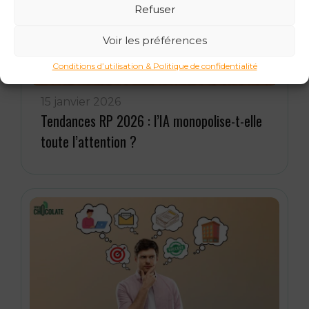
Refuser
Voir les préférences
Conditions d’utilisation & Politique de confidentialité
15 janvier 2026
Tendances RP 2026 : l’IA monopolise-t-elle
toute l’attention ?