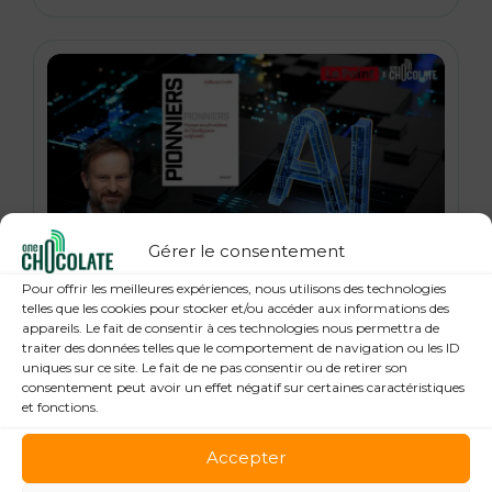
Gérer le consentement
21 janvier 2026
Pour offrir les meilleures expériences, nous utilisons des technologies
« Pionniers », anatomie des leaders de la
telles que les cookies pour stocker et/ou accéder aux informations des
appareils. Le fait de consentir à ces technologies nous permettra de
Tech : Guillaume Grallet, Le Point
traiter des données telles que le comportement de navigation ou les ID
uniques sur ce site. Le fait de ne pas consentir ou de retirer son
consentement peut avoir un effet négatif sur certaines caractéristiques
et fonctions.
Accepter