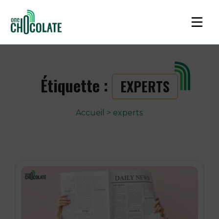
Étiquette :
EXPERTS
Accueil
>
experts