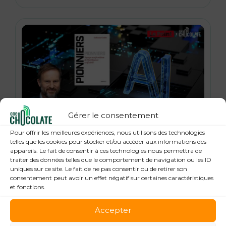
Gérer le consentement
21 janvier 2026
Pour offrir les meilleures expériences, nous utilisons des technologies
« Pionniers », anatomie des leaders de la
telles que les cookies pour stocker et/ou accéder aux informations des
appareils. Le fait de consentir à ces technologies nous permettra de
Tech : Guillaume Grallet, Le Point
traiter des données telles que le comportement de navigation ou les ID
uniques sur ce site. Le fait de ne pas consentir ou de retirer son
consentement peut avoir un effet négatif sur certaines caractéristiques
et fonctions.
Accepter