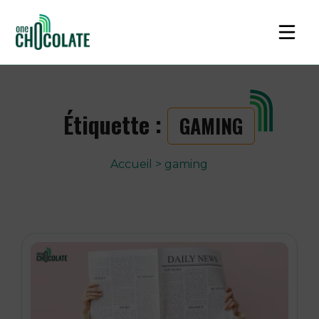
Étiquette :
GAMING
Accueil
>
gaming