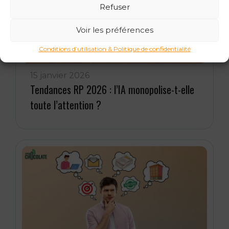
Refuser
Voir les préférences
Conditions d’utilisation & Politique de confidentialité
15 janvier 2026
Tendances RP 2026 : l’IA monopolise-t-elle
toute l’attention ?