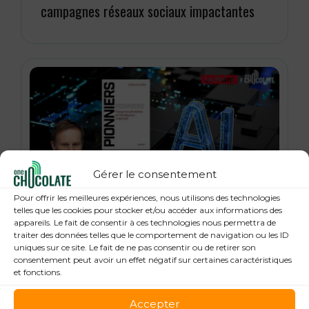
campagnes réseaux sociaux impactantes
Gérer le consentement
Pour offrir les meilleures expériences, nous utilisons des technologies
21 janvier 2026
telles que les cookies pour stocker et/ou accéder aux informations des
« Pionniers », anatomie des leaders de la
appareils. Le fait de consentir à ces technologies nous permettra de
traiter des données telles que le comportement de navigation ou les ID
Tech : Guillaume Grallet, Le Point
uniques sur ce site. Le fait de ne pas consentir ou de retirer son
consentement peut avoir un effet négatif sur certaines caractéristiques
et fonctions.
Accepter