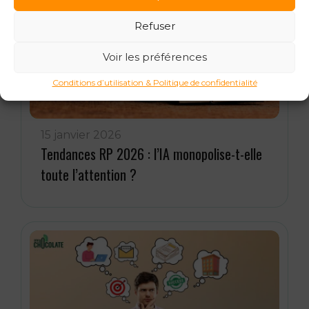
Refuser
Voir les préférences
Conditions d’utilisation & Politique de confidentialité
15 janvier 2026
Tendances RP 2026 : l’IA monopolise-t-elle
toute l’attention ?