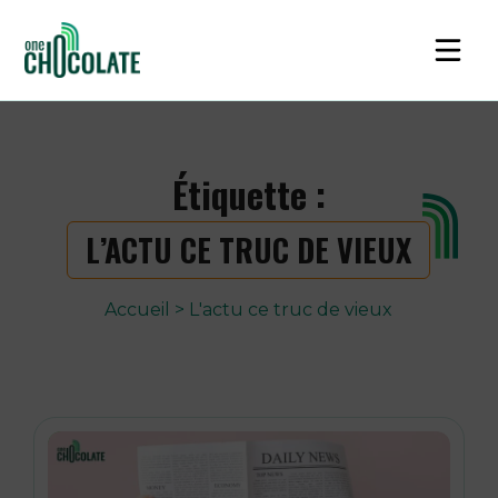
Étiquette :
L’ACTU CE TRUC DE VIEUX
Accueil
>
L'actu ce truc de vieux