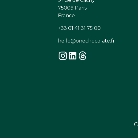
9 rue de Clichy
75009 Paris
France
+33 01 41 31 75 00
hello@onechocolate.fr
C