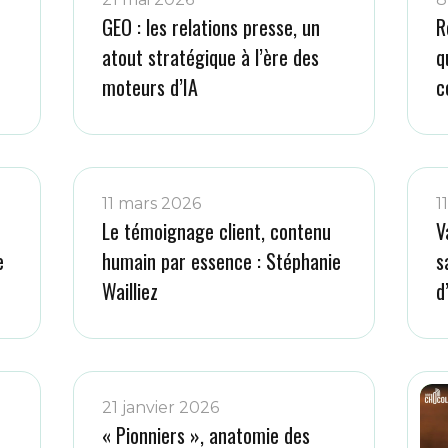
GEO : les relations presse, un
R
atout stratégique à l’ère des
q
moteurs d’IA
c
11 mars 2026
1
Le témoignage client, contenu
V
e
humain par essence : Stéphanie
s
Wailliez
d
21 janvier 2026
« Pionniers », anatomie des