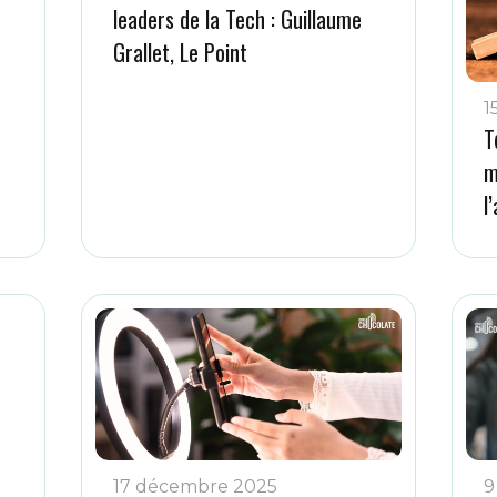
leaders de la Tech : Guillaume
Grallet, Le Point
1
T
m
l
17 décembre 2025
9