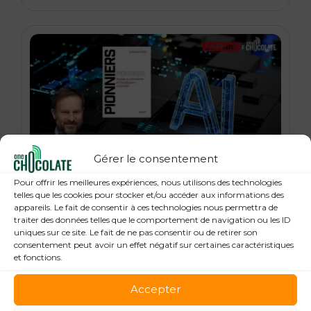
Gérer le consentement
21 janvier 2026
Pour offrir les meilleures expériences, nous utilisons des technologies
« Pionniers », anatomie des leaders de la
telles que les cookies pour stocker et/ou accéder aux informations des
appareils. Le fait de consentir à ces technologies nous permettra de
Tech : Guillaume Grallet, Le Point
traiter des données telles que le comportement de navigation ou les ID
uniques sur ce site. Le fait de ne pas consentir ou de retirer son
consentement peut avoir un effet négatif sur certaines caractéristiques
et fonctions.
Accepter