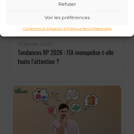
Refuser
Voir les préférences
Conditions d’utilisation & Politique de confidentialité
15 janvier 2026
Tendances RP 2026 : l’IA monopolise-t-elle
toute l’attention ?