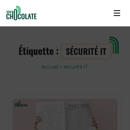
Étiquette :
SÉCURITÉ IT
Accueil
>
sécurité IT