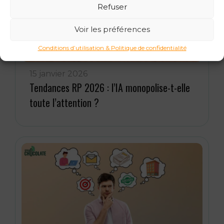
Refuser
Voir les préférences
Conditions d’utilisation & Politique de confidentialité
15 janvier 2026
Tendances RP 2026 : l’IA monopolise-t-elle
toute l’attention ?