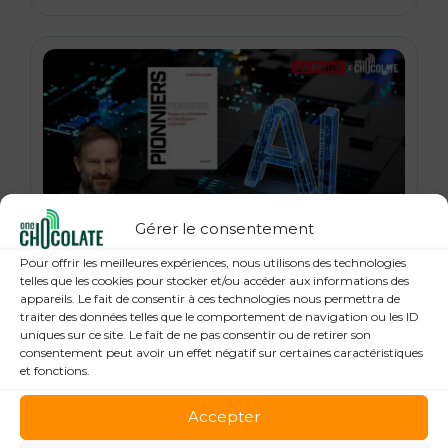
Gérer le consentement
21 janvier 2026
Pour offrir les meilleures expériences, nous utilisons des technologies
« Pionniers », anatomie des leaders de la
telles que les cookies pour stocker et/ou accéder aux informations des
appareils. Le fait de consentir à ces technologies nous permettra de
Tech : Guillaume Grallet, Le Point
traiter des données telles que le comportement de navigation ou les ID
uniques sur ce site. Le fait de ne pas consentir ou de retirer son
consentement peut avoir un effet négatif sur certaines caractéristiques
et fonctions.
Accepter