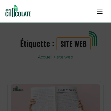
Étiquette :
SITE WEB
Accueil
>
site web