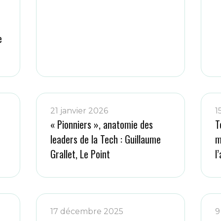
e
21 janvier 2026
1
« Pionniers », anatomie des
T
leaders de la Tech : Guillaume
m
Grallet, Le Point
l
17 décembre 2025
9