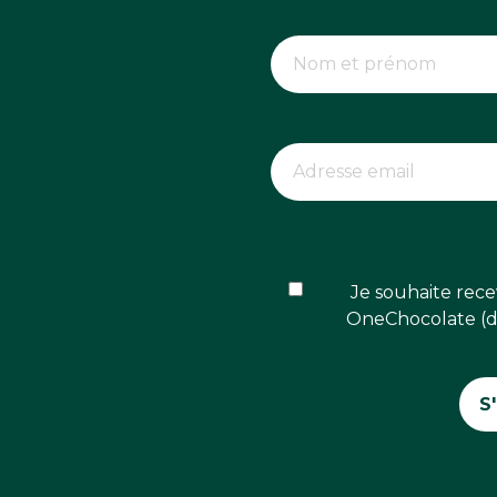
Je souhaite rece
OneChocolate (dé