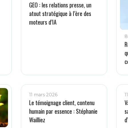
GEO : les relations presse, un
atout stratégique à l’ère des
moteurs d’IA
8
R
q
c
11 mars 2026
1
Le témoignage client, contenu
V
humain par essence : Stéphanie
s
Wailliez
d