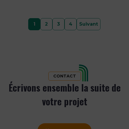
Pagination
1
2
3
4
Suivant
des
publications
CONTACT
Écrivons ensemble la suite de
votre projet