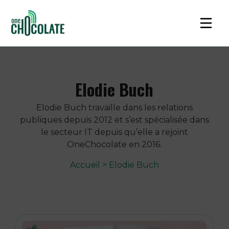
Elodie Buch
Elodie Buch travaille dans les relations
publiques depuis 2012 et s’est spécialisée dans
le secteur IT depuis qu’elle a rejoint
OneChocolate en 2016.
Accueil
>
Elodie Buch