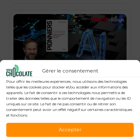
Gérer le consentement
21 janvier 2026
Pour offrir les meilleures expériences, nous utilisons des technologies
« Pionniers », anatomie des leaders de la
telles que les cookies pour stocker et/ou accéder aux informations des
appareils. Le fait de consentir à ces technologies nous permettra de
Tech : Guillaume Grallet, Le Point
traiter des données telles que le comportement de navigation ou les ID
uniques sur ce site. Le fait de ne pas consentir ou de retirer son
consentement peut avoir un effet négatif sur certaines caractéristiques
et fonctions.
Accepter