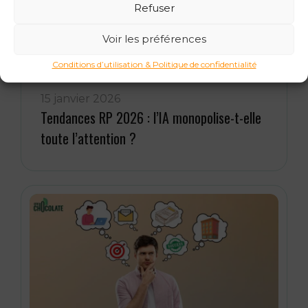
Refuser
Voir les préférences
Conditions d’utilisation & Politique de confidentialité
15 janvier 2026
Tendances RP 2026 : l’IA monopolise-t-elle
toute l’attention ?