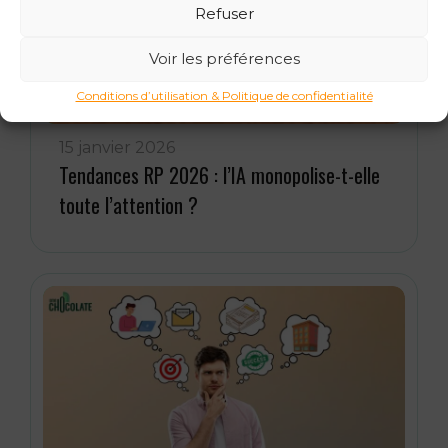
Refuser
Voir les préférences
Conditions d’utilisation & Politique de confidentialité
15 janvier 2026
Tendances RP 2026 : l’IA monopolise-t-elle
toute l’attention ?