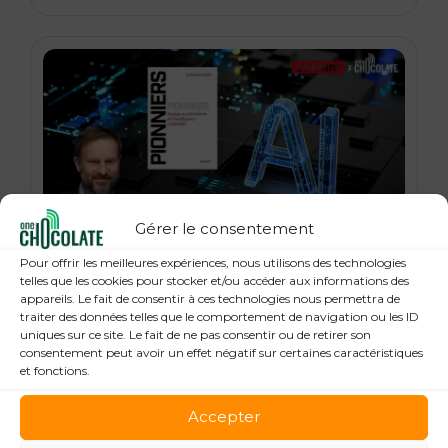
Gérer le consentement
21 janvier 2026
Pour offrir les meilleures expériences, nous utilisons des technologies
« Pionniers », anatomie des leaders de la
telles que les cookies pour stocker et/ou accéder aux informations des
appareils. Le fait de consentir à ces technologies nous permettra de
Tech : Guillaume Grallet, Le Point
traiter des données telles que le comportement de navigation ou les ID
uniques sur ce site. Le fait de ne pas consentir ou de retirer son
consentement peut avoir un effet négatif sur certaines caractéristiques
et fonctions.
Accepter