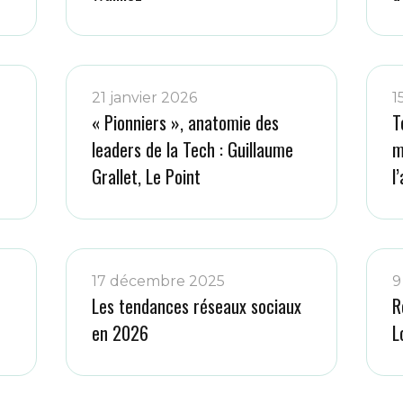
21 janvier 2026
1
« Pionniers », anatomie des
T
leaders de la Tech : Guillaume
m
Grallet, Le Point
l
17 décembre 2025
9
Les tendances réseaux sociaux
R
en 2026
L