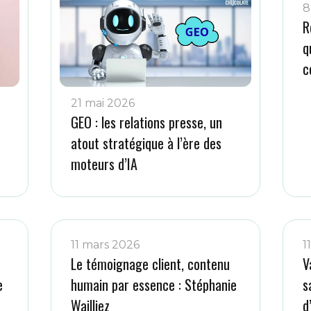
8
R
q
c
21 mai 2026
GEO : les relations presse, un
atout stratégique à l’ère des
moteurs d’IA
11 mars 2026
1
Le témoignage client, contenu
V
e
humain par essence : Stéphanie
s
Wailliez
d