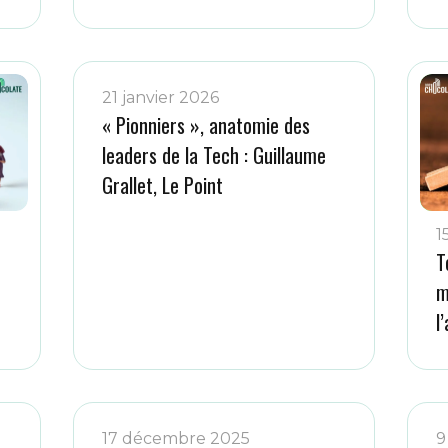
21 janvier 2026
« Pionniers », anatomie des
leaders de la Tech : Guillaume
Grallet, Le Point
1
T
m
l
17 décembre 2025
9