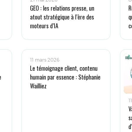
GEO : les relations presse, un
R
atout stratégique à l’ère des
q
moteurs d’IA
c
11 mars 2026
Le témoignage client, contenu
e
humain par essence : Stéphanie
Wailliez
1
V
s
d