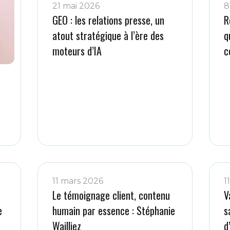
21 mai 2026
8
GEO : les relations presse, un
R
atout stratégique à l’ère des
q
moteurs d’IA
c
11 mars 2026
1
Le témoignage client, contenu
V
e
humain par essence : Stéphanie
s
Wailliez
d