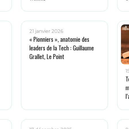
21 janvier 2026
« Pionniers », anatomie des
leaders de la Tech : Guillaume
Grallet, Le Point
1
T
m
l