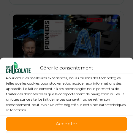
Gérer le consentement
21 janvier 2026
Pour offrir les meilleures expériences, nous utilisons des technologies
« Pionniers », anatomie des leaders de la
telles que les cookies pour stocker et/ou accéder aux informations des
appareils. Le fait de consentir à ces technologies nous permettra de
Tech : Guillaume Grallet, Le Point
traiter des données telles que le comportement de navigation ou les ID
uniques sur ce site. Le fait de ne pas consentir ou de retirer son
consentement peut avoir un effet négatif sur certaines caractéristiques
et fonctions.
Accepter