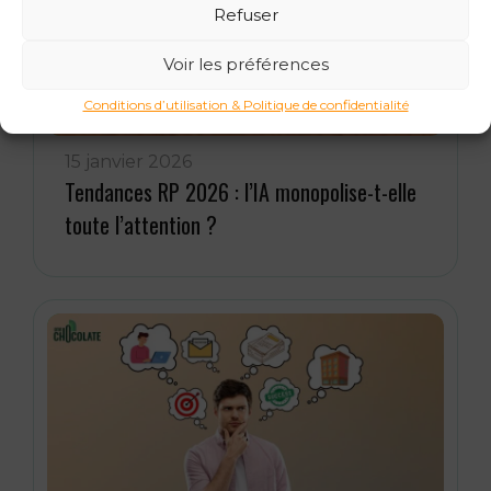
Refuser
Voir les préférences
Conditions d’utilisation & Politique de confidentialité
15 janvier 2026
Tendances RP 2026 : l’IA monopolise-t-elle
toute l’attention ?