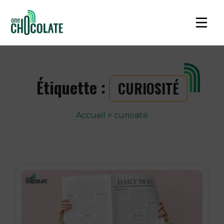
Étiquette :
CURIOSITÉ
Accueil
>
curiosité