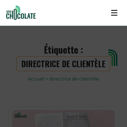
Étiquette :
DIRECTRICE DE CLIENTÈLE
Accueil
>
directrice de clientèle