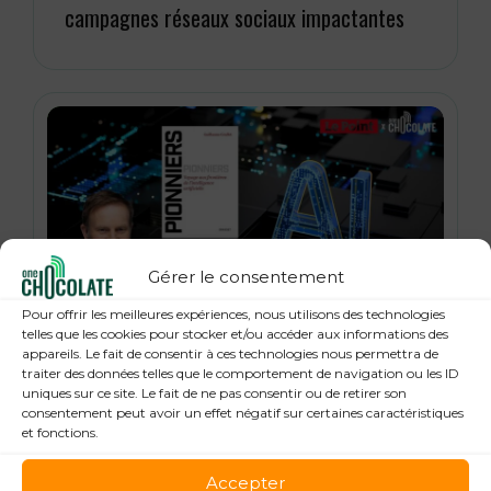
campagnes réseaux sociaux impactantes
Gérer le consentement
Pour offrir les meilleures expériences, nous utilisons des technologies
21 janvier 2026
telles que les cookies pour stocker et/ou accéder aux informations des
« Pionniers », anatomie des leaders de la
appareils. Le fait de consentir à ces technologies nous permettra de
traiter des données telles que le comportement de navigation ou les ID
Tech : Guillaume Grallet, Le Point
uniques sur ce site. Le fait de ne pas consentir ou de retirer son
consentement peut avoir un effet négatif sur certaines caractéristiques
et fonctions.
Accepter