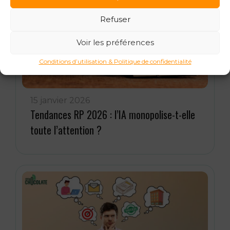
Refuser
Voir les préférences
Conditions d’utilisation & Politique de confidentialité
15 janvier 2026
Tendances RP 2026 : l’IA monopolise-t-elle
toute l’attention ?