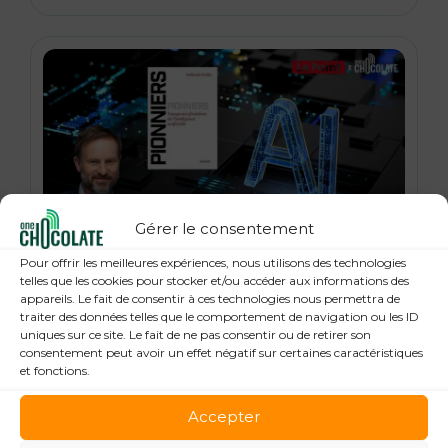
Gérer le consentement
21 janvier 2026
Pour offrir les meilleures expériences, nous utilisons des technologies
« Pionniers », anatomie des leaders de la
telles que les cookies pour stocker et/ou accéder aux informations des
appareils. Le fait de consentir à ces technologies nous permettra de
Tech : Guillaume Grallet, Le Point
traiter des données telles que le comportement de navigation ou les ID
uniques sur ce site. Le fait de ne pas consentir ou de retirer son
consentement peut avoir un effet négatif sur certaines caractéristiques
et fonctions.
Accepter