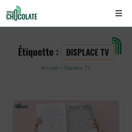
Étiquette :
DISPLACE TV
Accueil
>
Displace TV