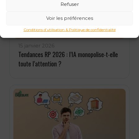
Refuser
Voir les préférences
Conditions d’utilisation & Politique de confidentialité
15 janvier 2026
Tendances RP 2026 : l’IA monopolise-t-elle
toute l’attention ?