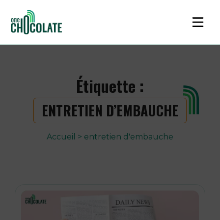
Étiquette :
ENTRETIEN D’EMBAUCHE
Accueil
>
entretien d'embauche