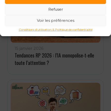
Refuser
Voir les préférences
Conditions d’utilisation & Politique de confidentialité
15 janvier 2026
Tendances RP 2026 : l’IA monopolise-t-elle
toute l’attention ?