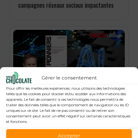
campagnes réseaux sociaux impactantes
Gérer le consentement
Pour offrir les meilleures expériences, nous utilisons des technologies
21 janvier 2026
telles que les cookies pour stocker et/ou accéder aux informations des
« Pionniers », anatomie des leaders de la
appareils. Le fait de consentir à ces technologies nous permettra de
traiter des données telles que le comportement de navigation ou les ID
Tech : Guillaume Grallet, Le Point
uniques sur ce site. Le fait de ne pas consentir ou de retirer son
consentement peut avoir un effet négatif sur certaines caractéristiques
et fonctions.
Accepter