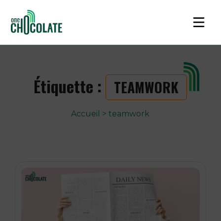
Étiquette :
TEAMWORK
Accueil
>
teamwork