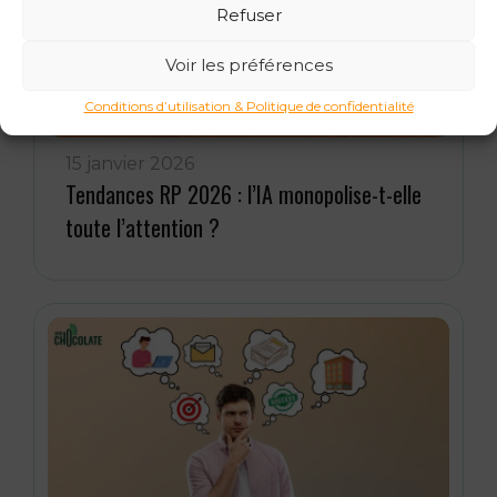
Refuser
Voir les préférences
Conditions d’utilisation & Politique de confidentialité
15 janvier 2026
Tendances RP 2026 : l’IA monopolise-t-elle
toute l’attention ?