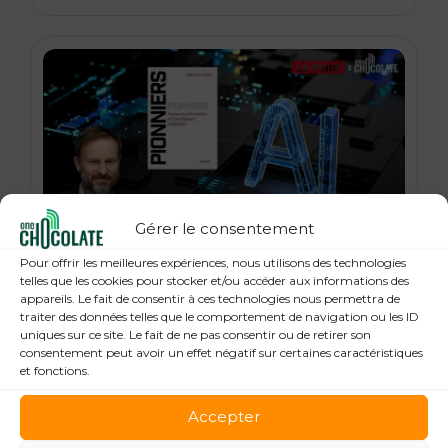
Gérer le consentement
21 janvier 2026
Pour offrir les meilleures expériences, nous utilisons des technologies
« Pionniers », anatomie des leaders de la
telles que les cookies pour stocker et/ou accéder aux informations des
appareils. Le fait de consentir à ces technologies nous permettra de
Tech : Guillaume Grallet, Le Point
traiter des données telles que le comportement de navigation ou les ID
uniques sur ce site. Le fait de ne pas consentir ou de retirer son
consentement peut avoir un effet négatif sur certaines caractéristiques
et fonctions.
Accepter